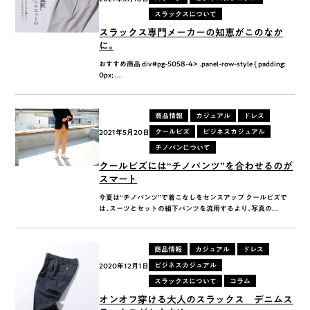
スラックスについて
スラックス専門メーカーの知恵がこのなか
に。
おすすめ商品 div#pg-5058-4> .panel-row-style { padding:
0px; ...
商品情報
カジュアル
ドレス
クールビズ
ビジネスカジュアル
2021年5月20日
チノパンについて
クールビズには“チノパンツ”を合わせるのが
スマート
今夏は“チノパンツ”で着こなしをセンスアップ クールビズで
は、スーツとセットの組下パンツを流用するより、写真の...
商品情報
カジュアル
ドレス
ビジネスカジュアル
2020年12月1日
スラックスについて
コラム
オンオフ穿ける大人のスラックス デニムス