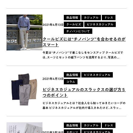
商品情報
カジュアル
ドレス
クールビズ
ビジネスカジュアル
2021年4月13日
チノパンについて
クールビズには“チノパンツ”を合わせるのが
スマート
今夏は“チノパンツ”で着こなしをセンスアップ クールビズで
は、スーツとセットの組下パンツを流用するより、写真の...
商品情報
ビジネスカジュアル
2021年4月13日
コラム
ビジネスカジュアルのスラックスの選び方５
つのポイント
ビジネスカジュアルとは？社会人なら知っておきたいコーデの
基本 ビジネスカジュアルが社内で導入されたけど、スラッ...
商品情報
カジュアル
ドレス
スポーツ
ビジネスカジュアル
2021年3月18日