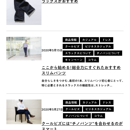
ラックスがおすすめ
商品情報
カジュアル
ドレス
クールビズ
ビジネスカジュアル
2020年5月15日
スラックスについて
チノパンについて
キャンペーン
コラム
ここから始める！総合力にすぐれたおすすめ
スリムパンツ
自分らしさをつかむ、最初の1本。 スリムパンツ初心者にとって、
特に必要とされるスラックスの機能性は、ストレッチ...
商品情報
カジュアル
ドレス
クールビズ
ビジネスカジュアル
2020年5月27日
チノパンについて
コラム
クールビズには“チノパンツ”を合わせるのが
スマート