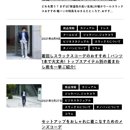
どれを買う？ まずは「保温性の高い生地」の暖かウールスラック
スおすすめ 暖パンの特長をおさえたところで、おすす...
商品情報
カジュアル
ドレス
クールビズ
ジャケパン、ジャケスラ
2021年6月9日
ビジネスカジュアル
スラックスについて
チノパンについて
コラム
着回しスラックスコーデのおすすめ｜パンツ
1本で大丈夫！ トップスアイテム別の着まわ
し術を一挙ご紹介！
商品情報
カジュアル
ジャケパン、ジャケスラ
ビジネスカジュアル
2021年5月27日
スラックスについて
チノパンについて
コラム
セットアップをおしゃれに着こなすためのメ
ンズコーデ